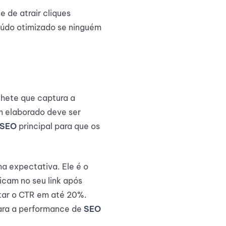
 de atrair cliques
teúdo otimizado se ninguém
chete que captura a
m elaborado deve ser
 SEO
principal para que os
ma expectativa. Ele é o
icam no seu link após
tar o CTR em até 20%.
para a performance de
SEO