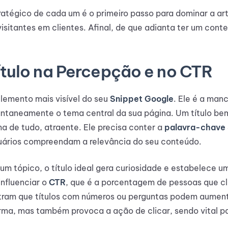
tégico de cada um é o primeiro passo para dominar a arte
visitantes em clientes. Afinal, de que adianta ter um con
ítulo na Percepção e no CTR
elemento mais visível do seu
Snippet Google
. Ele é a man
ntaneamente o tema central da sua página. Um título be
ma de tudo, atraente. Ele precisa conter a
palavra-chave
uários compreendam a relevância do seu conteúdo.
 um tópico, o título ideal gera curiosidade e estabelece u
influenciar o
CTR
, que é a porcentagem de pessoas que cl
stram que títulos com números ou perguntas podem aumen
orma, mas também provoca a ação de clicar, sendo vital 