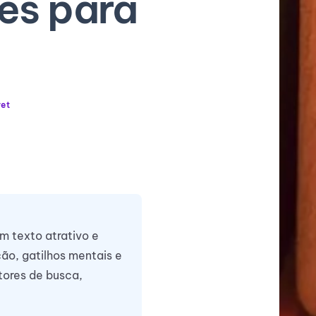
es para
et
um texto atrativo e
ção, gatilhos mentais e
tores de busca,