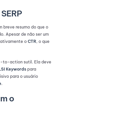
a SERP
m breve resumo do que o
do. Apesar de não ser um
icativamente o
CTR
, o que
l-to-action sutil. Ela deve
LSI Keywords
para
sivo para o usuário
e
.
am o