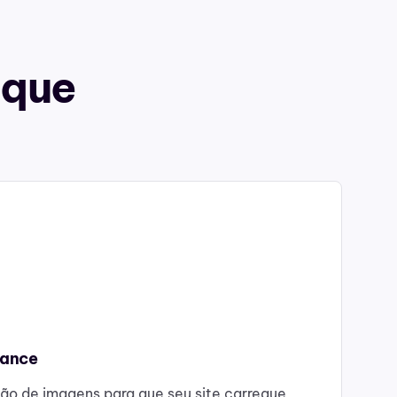
 que
mance
ão de imagens para que seu site carregue