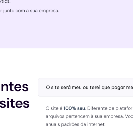
tics.
r junto com a sua empresa.
entes
O site será meu ou terei que pagar m
sites
O site é
100% seu
. Diferente de platafo
arquivos pertencem à sua empresa. Vo
anuais padrões da internet.