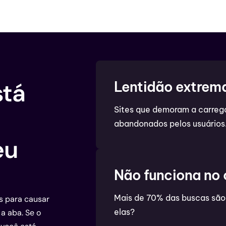
stá
Lentidão extrem
Sites que demoram a carrega
abandonados pelos usuários
eu
Não funciona no 
Mais de 70% das buscas são f
s para causar
elas?
a aba. Se o