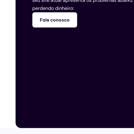
seu site atual apresenta os problemas abaixo,
perdendo dinheiro:
Fale conosco