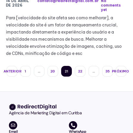
14 DE ABRIL
contato@redirectdigital.com.br
No
DE 2026
comments
yet
Para [velocidade do site afeta seo como melhorar], a
velocidade do site é um fator de ranqueamento crucial,
impactando diretamente a experiência do usuário e a
visibilidade nos mecanismos de busca. Melhorar a
velocidade envolve otimização de imagens, caching, uso
de CDNs, minificação de código e esc
ANTERIOR
1
…
20
21
22
…
35
PRÓXIMO
Agência de Marketing Digital em Curitba
Email
WhatsApp