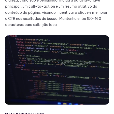
clareza, concisão e persuasão. Inclua a palavra-chave
principal, um call-to-action e um resumo atrativo do
conteúdo da página, visando incentivar o clique e melhorar
o CTR nos resultados de busca. Mantenha entre 150-160
caracteres para exibição idea