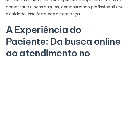
satisfeitos a deixarem suas opiniões e responda a todos os
comentários, bons ou ruins, demonstrando profissionalismo
e cuidado. Isso fortalece a confiança.
A Experiência do
Paciente: Da busca online
ao atendimento no
consultório
A experiência do paciente não se limita ao tratamento
odontológico; ela começa na primeira interação online. Um
agendamento online dentista facilitado, um site
profissional dentista intuitivo e uma comunicação clara são
cruciais. Ao chegar no consultório, a recepção, o ambiente
e a qualidade do atendimento devem reforçar a imagem de
excelência construída digitalmente, criando uma jornada
coesa e positiva.