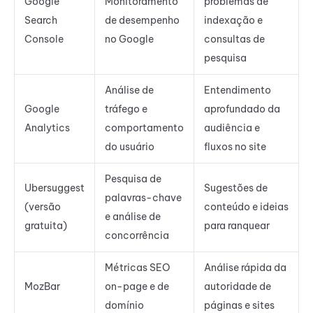
Google
Monitoramento
problemas de
Search
de desempenho
indexação e
Console
no Google
consultas de
pesquisa
Análise de
Entendimento
Google
tráfego e
aprofundado da
Analytics
comportamento
audiência e
do usuário
fluxos no site
Pesquisa de
Ubersuggest
Sugestões de
palavras-chave
(versão
conteúdo e ideias
e análise de
gratuita)
para ranquear
concorrência
Métricas SEO
Análise rápida da
MozBar
on-page e de
autoridade de
domínio
páginas e sites