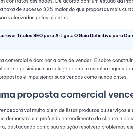
em contratos assinados. De acordo com um estudo da Pro
a taxa de sucesso 32% maior do que propostas mais curta
são valorizadas pelos clientes.
crever Títulos SEO para Artigos: O Guia Definitivo para D
a comercial é dominar a arte de vender. É sobre construi
liente e posicione sua solução como a escolha inquestion
 propostas e impulsionar suas vendas como nunca antes.
uma proposta comercial venc
ncedora vai muito além de listar produtos ou serviços e 
e demonstra um profundo entendimento do cliente e de s
ara, destacando como sua solução resolverá problemas esp