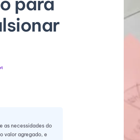
vo para
lsionar
et
te as necessidades do
 o valor agregado, e