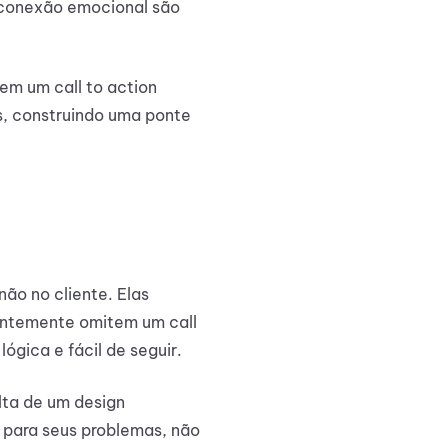
a conexão emocional são
 em um call to action
s, construindo uma ponte
ão no cliente. Elas
entemente omitem um call
ógica e fácil de seguir.
lta de um design
 para seus problemas, não