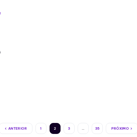
e
ê
ANTERIOR
1
2
3
…
35
PRÓXIMO