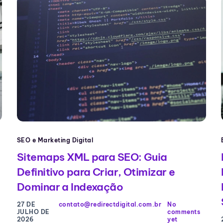
SEO e Marketing Digital
Sitemaps XML para SEO: Guia
Definitivo para Criar, Otimizar e
Dominar a Indexação
27 DE
contato@redirectdigital.com.br
No
JULHO DE
comments
2026
yet